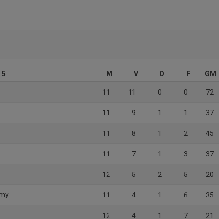
 5
M
V
O
F
GM
11
11
0
0
72
11
9
1
1
37
11
8
1
2
45
11
7
1
3
37
12
5
2
5
20
emy
11
4
1
6
35
12
4
1
7
21