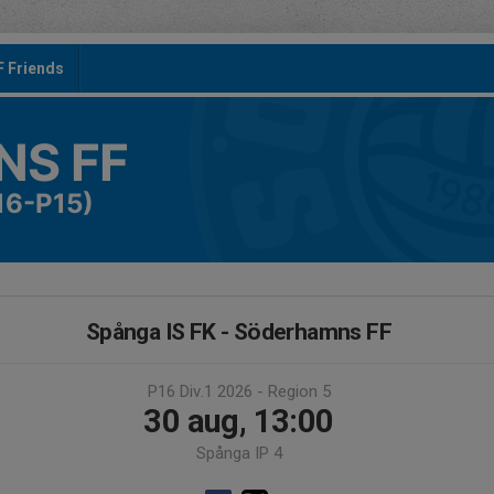
F Friends
S FF
16-P15)
Spånga IS FK - Söderhamns FF
P16 Div.1 2026 - Region 5
30 aug, 13:00
Spånga IP 4