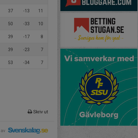
37
-13
11
50
-33
10
39
-17
8
39
-23
7
53
-34
7
Skriv ut
 av