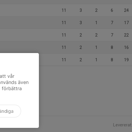
11
3
2
6
24
11
3
1
7
17
11
2
2
7
22
11
2
1
8
16
11
2
1
8
19
att vår
 används även
t förbättra
ändiga
Levererat