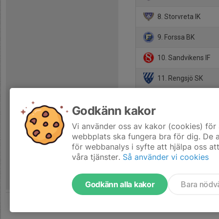
8. Storvreta IK
9. Forssa BK
10. Sandvikens IF
11. Rengsjö SK
12. FC Gute
Godkänn kakor
Vi använder oss av kakor (cookies) för 
webbplats ska fungera bra för dig. De
för webbanalys i syfte att hjälpa oss at
våra tjänster.
Så använder vi cookies
Godkänn alla kakor
Bara nödv
Tjäna pengar till laget