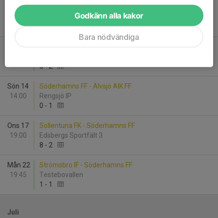
Sön 7
Söderhamns FF - Järfälla FF Academy
Godkänn alla kakor
14:00
Rengsjö IP
2
-
6
Bara nödvändiga
Ons 10
Söderhamns FF - Strands IF
19:00
Helsingehus Arena
3
-
2
Sön 14
Söderhamns FF - Älvsjö AIK FF
14:00
Rengsjö IP
0
-
1
Ons 17
Sollentuna FK - Söderhamns FF
19:00
Edsbergs Sportfält 3
8
-
2
Mån 22
Strömsbro IF - Söderhamns FF
19:45
Testebovallen
1
-
1
Juli