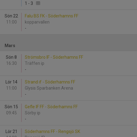
1
-
3
Sön 22
Falu BS FK - Söderhamns FF
11:00
kopparvallen
-
Mars
Sön 8
Strömsbro IF - Söderhamns FF
16:30
Träffen ip
-
Lör 14
Strand if - Söderhamns FF
11:00
Glysis Sparbanken Arena
-
Sön 15
Gefle IF FF - Söderhamns FF
09:45
Sörby ip
-
Lör 21
Söderhamns FF - Rengsjö SK