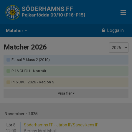
SÖDERHAMNS FF
Pojkar födda 09/10 (P16-P15)
Logga in
Matcher
Matcher 2026
Futsal P-klass 2 (2010)
P 16 GUDH - Norr vår
P16 Div.1 2026 - Region 5
Visa
fler
November - 2025
Lör 8
Söderhamns FF - Järbo IF/Sandvikens IF
12:00
Bergby Idrottshall