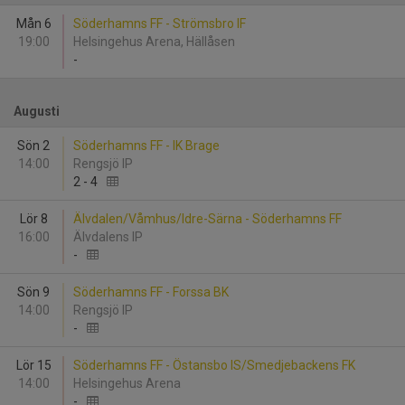
Mån 6
Söderhamns FF - Strömsbro IF
19:00
Helsingehus Arena, Hällåsen
-
Augusti
Sön 2
Söderhamns FF - IK Brage
14:00
Rengsjö IP
2
-
4
Lör 8
Älvdalen/Våmhus/Idre-Särna - Söderhamns FF
16:00
Älvdalens IP
-
Sön 9
Söderhamns FF - Forssa BK
14:00
Rengsjö IP
-
Lör 15
Söderhamns FF - Östansbo IS/Smedjebackens FK
14:00
Helsingehus Arena
-