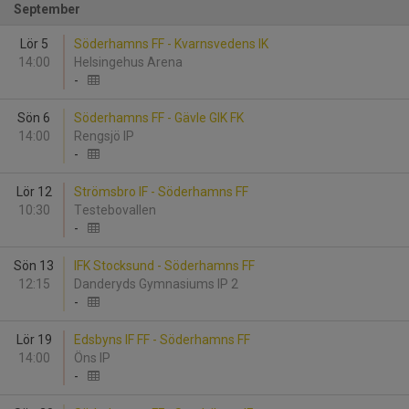
September
Lör 5
Söderhamns FF - Kvarnsvedens IK
14:00
Helsingehus Arena
-
Sön 6
Söderhamns FF - Gävle GIK FK
14:00
Rengsjö IP
-
Lör 12
Strömsbro IF - Söderhamns FF
10:30
Testebovallen
-
Sön 13
IFK Stocksund - Söderhamns FF
12:15
Danderyds Gymnasiums IP 2
-
Lör 19
Edsbyns IF FF - Söderhamns FF
14:00
Öns IP
-