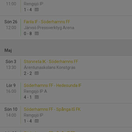
11:00
Rengsjö IP
1
-
4
Sön 26
Färila IF - Söderhamns FF
12:00
Järvsö Pressverktyg Arena
0
-
8
Maj
Sön 3
Storvreta IK - Söderhamns FF
13:30
Ärentunaskolans Konstgräs
2
-
2
Lör 9
Söderhamns FF - Hedesunda IF
16:00
Rengsjö IP A
4
-
1
Sön 10
Söderhamns FF - Spånga IS FK
14:00
Rengsjö IP
1
-
4