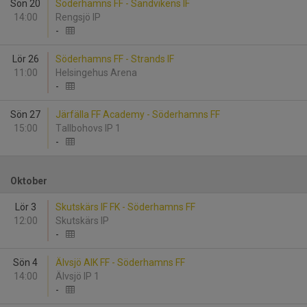
Sön 20
Söderhamns FF - Sandvikens IF
14:00
Rengsjö IP
-
Lör 26
Söderhamns FF - Strands IF
11:00
Helsingehus Arena
-
Sön 27
Järfälla FF Academy - Söderhamns FF
15:00
Tallbohovs IP 1
-
Oktober
Lör 3
Skutskärs IF FK - Söderhamns FF
12:00
Skutskärs IP
-
Sön 4
Älvsjö AIK FF - Söderhamns FF
14:00
Älvsjö IP 1
-