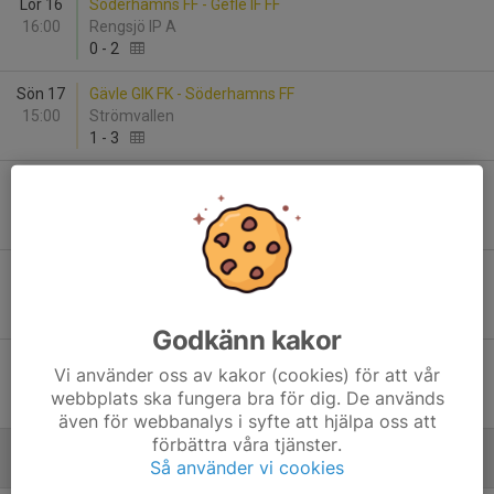
Lör 16
Söderhamns FF - Gefle IF FF
16:00
Rengsjö IP A
0
-
2
Sön 17
Gävle GIK FK - Söderhamns FF
15:00
Strömvallen
1
-
3
Lör 23
Hagaströms SK - Söderhamns FF
14:00
Hagaströms IP
1
-
2
Sön 24
Söderhamns FF - IFK Stocksund
14:00
Rengsjö IP
1
-
7
Godkänn kakor
Sön 31
Sandvikens IF - Söderhamns FF
Vi använder oss av kakor (cookies) för att vår
12:30
Jernvallen A-planen
webbplats ska fungera bra för dig. De används
2
-
0
även för webbanalys i syfte att hjälpa oss att
förbättra våra tjänster.
Så använder vi cookies
Juni