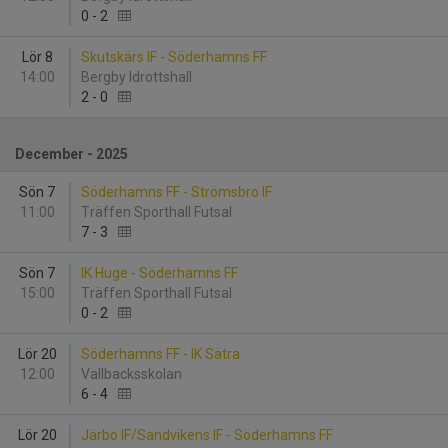
0
-
2
Lör 8
Skutskärs IF - Söderhamns FF
14:00
Bergby Idrottshall
2
-
0
December - 2025
Sön 7
Söderhamns FF - Strömsbro IF
11:00
Träffen Sporthall Futsal
7
-
3
Sön 7
IK Huge - Söderhamns FF
15:00
Träffen Sporthall Futsal
0
-
2
Lör 20
Söderhamns FF - IK Sätra
12:00
Vallbacksskolan
6
-
4
Lör 20
Järbo IF/Sandvikens IF - Söderhamns FF