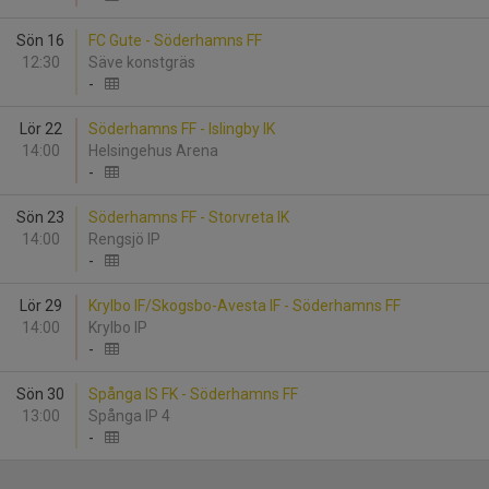
Sön 16
FC Gute - Söderhamns FF
12:30
Säve konstgräs
-
Lör 22
Söderhamns FF - Islingby IK
14:00
Helsingehus Arena
-
Sön 23
Söderhamns FF - Storvreta IK
14:00
Rengsjö IP
-
Lör 29
Krylbo IF/Skogsbo-Avesta IF - Söderhamns FF
14:00
Krylbo IP
-
Sön 30
Spånga IS FK - Söderhamns FF
13:00
Spånga IP 4
-