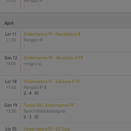
14:00
Rengsjö IP
-
April
Lör 11
Söderhamns FF - Sandvikens IF
11:30
Rengsjö IP
-
Sön 12
Söderhamns FF - Skutskärs IF FK
18:00
rengjsö ip
-
Lör 18
Söderhamns FF - Edsbyns IF FF
11:00
Rengsjö IP A
2
-
4
Sön 19
Forssa BK - Söderhamns FF
13:30
Sportfältets konstgräs
0
-
2
Lör 25
Söderhamns FF - FC Gute