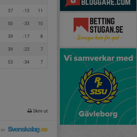
37
-13
11
50
-33
10
39
-17
8
39
-23
7
53
-34
7
Skriv ut
 av