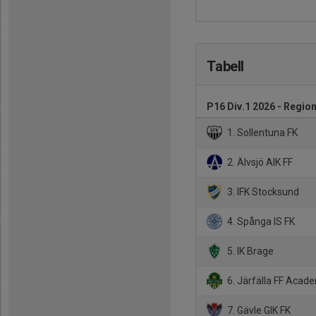
Tabell
P16 Div.1 2026 - Region
1. Sollentuna FK
2. Älvsjö AIK FF
3. IFK Stocksund
4. Spånga IS FK
5. IK Brage
6. Järfälla FF Acad
7. Gävle GIK FK