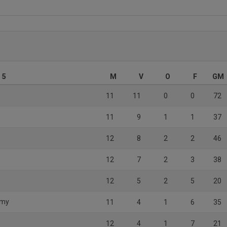
 5
M
V
O
F
GM
11
11
0
0
72
11
9
1
1
37
12
8
2
2
46
12
7
2
3
38
12
5
2
5
20
emy
11
4
1
6
35
12
4
1
7
21