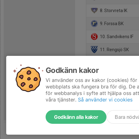
8. Storvreta IK
9. Forssa BK
10. Sandvikens IF
11. Rengsjö SK
12. FC Gute
Godkänn kakor
Vi använder oss av kakor (cookies) för 
webbplats ska fungera bra för dig. De
för webbanalys i syfte att hjälpa oss at
våra tjänster.
Så använder vi cookies
Godkänn alla kakor
Bara nödv
Tjäna pengar till laget