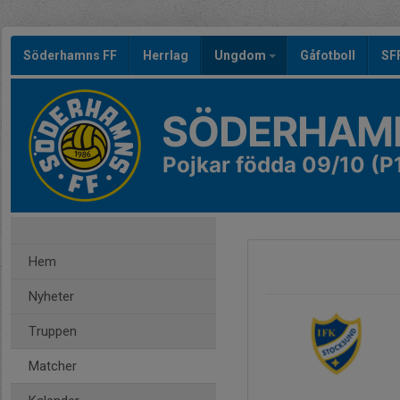
Söderhamns FF
Herrlag
Ungdom
Gåfotboll
SF
SÖDERHAMN
Pojkar födda 09/10 (P
Hem
Nyheter
Truppen
Matcher