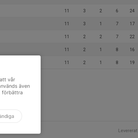
11
3
2
6
24
11
3
1
7
17
11
2
2
7
22
11
2
1
8
16
11
2
1
8
19
att vår
 används även
t förbättra
ändiga
Levererat