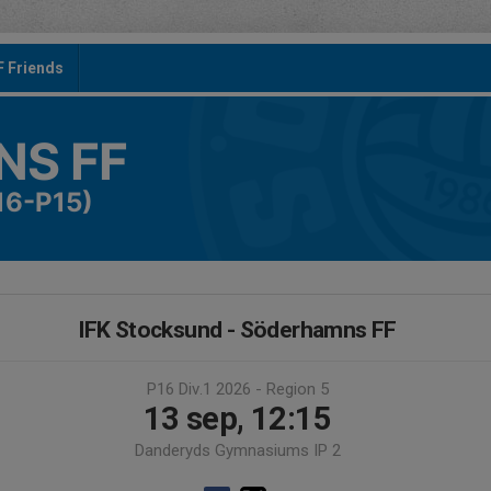
F Friends
S FF
16-P15)
IFK Stocksund - Söderhamns FF
P16 Div.1 2026 - Region 5
13 sep, 12:15
Danderyds Gymnasiums IP 2