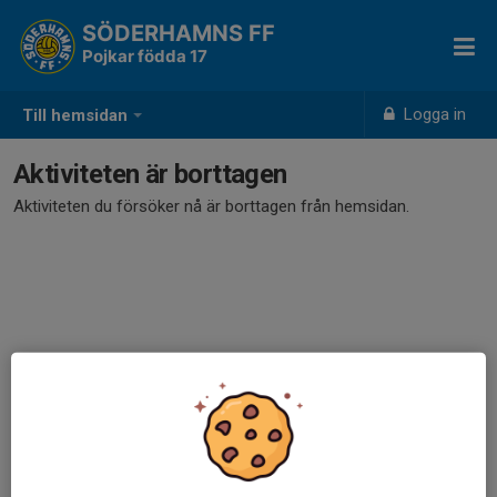
SÖDERHAMNS FF
Pojkar födda 17
Logga in
Till hemsidan
Aktiviteten är borttagen
Aktiviteten du försöker nå är borttagen från hemsidan.