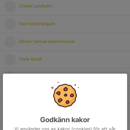
Charlie Lundholm
Elias Robel Negash
Elihom Samuel Gebremicheal
Frank Axzell
Ilyas Ali
Jack Henriksson
Johan Wärnick
Godkänn kakor
Vi använder oss av kakor (cookies) för att vår