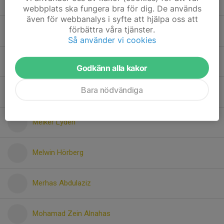
John Raphael
webbplats ska fungera bra för dig. De används
även för webbanalys i syfte att hjälpa oss att
förbättra våra tjänster.
Karl Pettersson
Så använder vi cookies
Leo Lindroth mattsson
Godkänn alla kakor
Bara nödvändiga
Mayar Alrafai
Melker Lydén
Melwin Hörberg
Merhas Abdulaziz
Mohamad Zein Alnahas