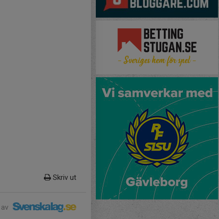
Skriv ut
 av