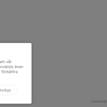
att vår
 används även
t förbättra
ändiga
Levererat