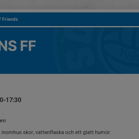
F Friends
S FF
30-17:30
len
 inomhus skor, vattenflaska och ett glatt humör.