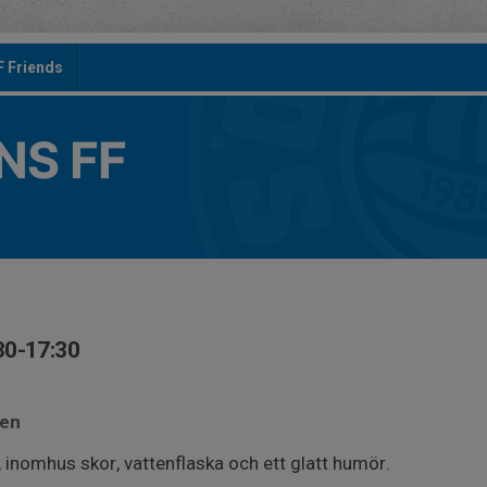
F Friends
S FF
30-17:30
len
 inomhus skor, vattenflaska och ett glatt humör.