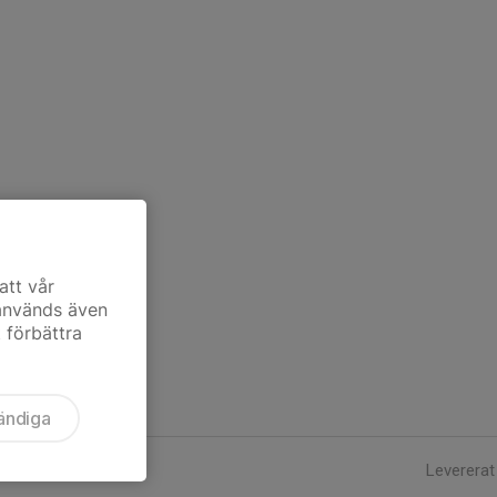
att vår
 används även
t förbättra
ändiga
Levererat