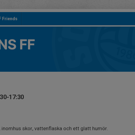
F Friends
S FF
:30-17:30
 inomhus skor, vattenflaska och ett glatt humör.