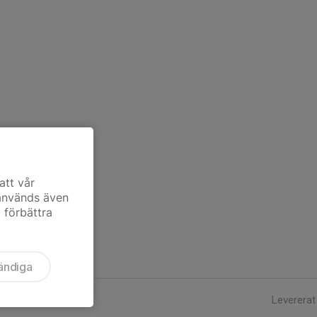
att vår
 används även
t förbättra
ändiga
Levererat