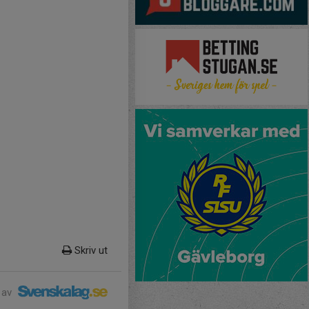
Skriv ut
 av