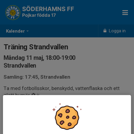
SÖDERHAMNS FF
Pojkar födda 17
Logga in
Kalender
Träning Strandvallen
Måndag 11 maj, 18:00-19:00
Strandvallen
Samling: 17:45, Strandvallen
Ta med fotbollsskor, benskydd, vattenflaska och ett
glatt humör ⚽️☀️