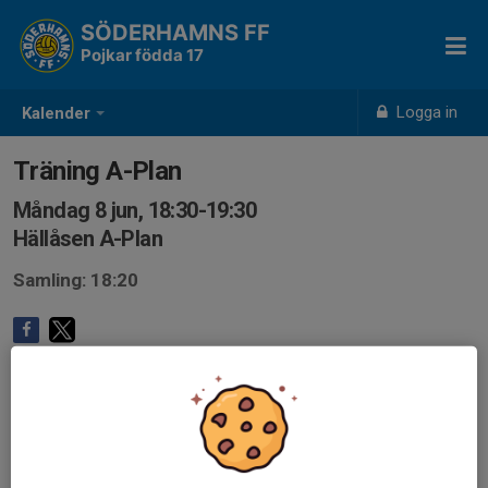
SÖDERHAMNS FF
Pojkar födda 17
Logga in
Kalender
Träning A-Plan
Måndag 8 jun, 18:30-19:30
Hällåsen A-Plan
Samling: 18:20