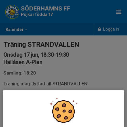
SÖDERHAMNS FF
Pojkar födda 17
Logga in
Kalender
Träning STRANDVALLEN
Onsdag 17 jun, 18:30-19:30
Hällåsen A-Plan
Samling: 18:20
Träning idag flyttad till STRANDVALLEN!
Ta med fotbollsskor, benskydd, vattenflaska och ett
glatt humör