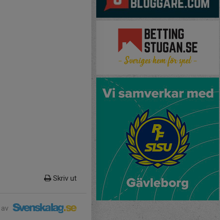
Skriv ut
 av