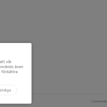
att vår
 används även
t förbättra
ändiga
Levererat