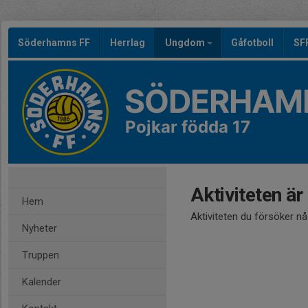
Söderhamns FF
Herrlag
Ungdom
Gåfotboll
SF
SÖDERHAMN
Pojkar födda 17
Aktiviteten är
Hem
Aktiviteten du försöker n
Nyheter
Truppen
Kalender