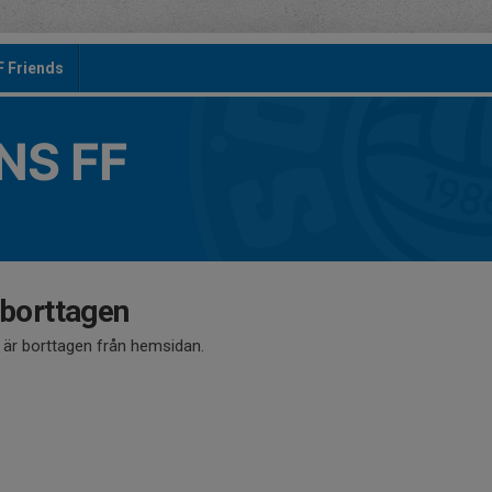
F Friends
S FF
 borttagen
å är borttagen från hemsidan.