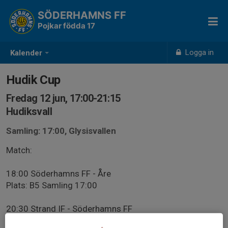
SÖDERHAMNS FF
Pojkar födda 17
Logga in
Kalender
Hudik Cup
Fredag 12 jun, 17:00-21:15
Hudiksvall
Samling: 17:00, Glysisvallen
Match:
18:00 Söderhamns FF - Åre
Plats: B5 Samling 17:00
20:30 Strand IF - Söderhamns FF
Plats: D5 Samling 20:00