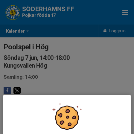
SÖDERHAMNS FF
Pojkar födda 17
Logga in
Kalender
Poolspel i Hög
Söndag 7 jun, 14:00-18:00
Kungsvallen Hög
Samling: 14:00