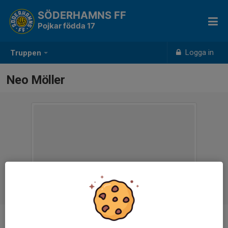
SÖDERHAMNS FF
Pojkar födda 17
Logga in
Truppen
Neo Möller
Ålder
9 år