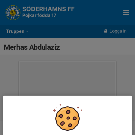
SÖDERHAMNS FF
Pojkar födda 17
Logga in
Truppen
Merhas Abdulaziz
Ålder
8 år