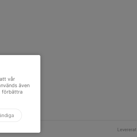
att vår
 används även
t förbättra
ändiga
Levererat