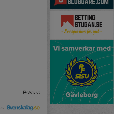
Skriv ut
 av