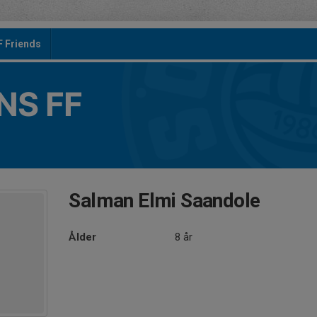
F Friends
S FF
Salman Elmi Saandole
Ålder
8 år