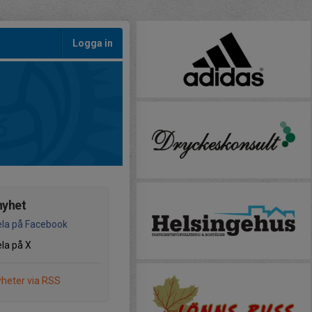
Logga in
nyhet
la på Facebook
la på X
heter via RSS