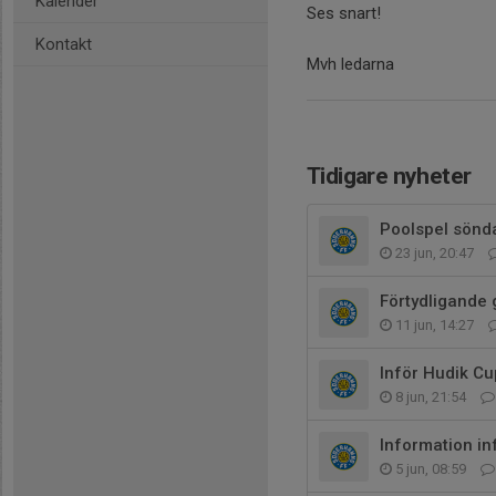
Kalender
Ses snart!
Kontakt
Mvh ledarna
Tidigare nyheter
Poolspel sönd
23 jun, 20:47
Förtydligande 
11 jun, 14:27
Inför Hudik C
8 jun, 21:54
Information i
5 jun, 08:59