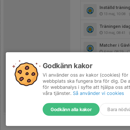
Inställd träni
13 maj, 10:08
Träningen idag
10 maj, 08:41
Matcher i Gävl
4 maj, 08:29
Godkänn kakor
Föräldramöte (
26 apr, 10:39
Vi använder oss av kakor (cookies) för 
webbplats ska fungera bra för dig. De
för webbanalys i syfte att hjälpa oss at
våra tjänster.
Så använder vi cookies
Godkänn alla kakor
Bara nödv
Tjäna pengar till laget