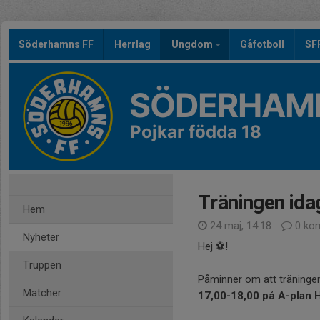
Söderhamns FF
Herrlag
Ungdom
Gåfotboll
SF
SÖDERHAMN
Pojkar födda 18
Träningen idag
Hem
24 maj, 14:18
0 ko
Nyheter
Hej ⚽!
Truppen
Påminner om att träningen
Matcher
17,00-18,00 på A-plan 