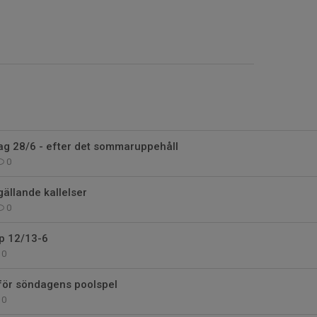
ag 28/6 - efter det sommaruppehåll
0
gällande kallelser
0
up 12/13-6
0
nför söndagens poolspel
0