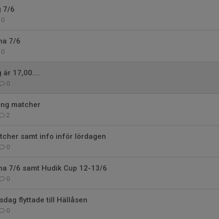
g 7/6
0
ma 7/6
0
är 17,00....
0
ring matcher
2
cher samt info inför lördagen
0
a 7/6 samt Hudik Cup 12-13/6
0
dag flyttade till Hällåsen
0