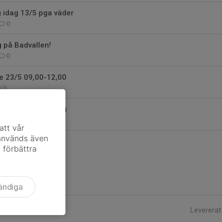
ng idag 13/5 pga väder
0
 på Badvallen!
0
e 23/5 09,00-12,00
0
inte idag sön 26/4)
0
att vår
 används även
t förbättra
ändiga
Levererat