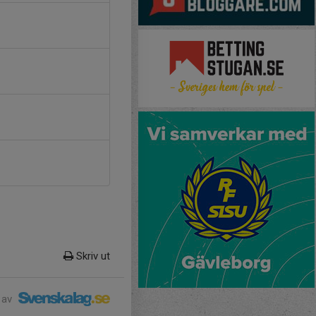
Skriv ut
 av