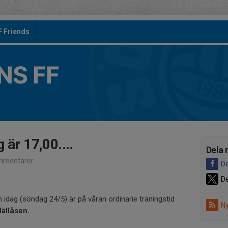
F Friends
S FF
 är 17,00....
Dela 
mmentarer
De
De
 idag (söndag 24/5) är på våran ordinarie träningstid
Ny
Hällåsen.