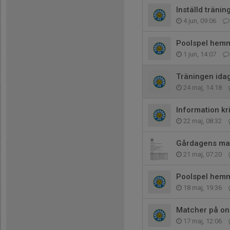
Inställd tränin
4 jun, 09:06
Poolspel hem
1 jun, 14:07
Träningen idag 
24 maj, 14:18
Information k
22 maj, 08:32
Gårdagens mat
21 maj, 07:20
Poolspel hemm
18 maj, 19:36
Matcher på ons
17 maj, 12:06