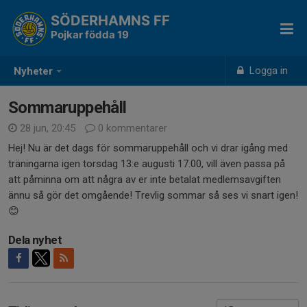
SÖDERHAMNS FF
Pojkar födda 19
Logga in
Nyheter
Sommaruppehåll
28 jun, 20:45
0 kommentarer
Hej! Nu är det dags för sommaruppehåll och vi drar igång med
träningarna igen torsdag 13:e augusti 17.00, vill även passa på
att påminna om att några av er inte betalat medlemsavgiften
ännu så gör det omgående! Trevlig sommar så ses vi snart igen!
😊
Dela nyhet