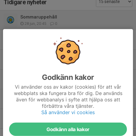
Tidigare nyheter
Sommaruppehåll
28 jun, 20:45
0
Träning torsdag
17 jun, 16:46
0
INSTÄLLD TRÄNING
14 jun, 13:15
0
Godkänn kakor
INSTÄLLD TRÄNING TORSDAG
11 jun, 12:26
0
Vi använder oss av kakor (cookies) för att vår
webbplats ska fungera bra för dig. De används
Träning söndag
även för webbanalys i syfte att hjälpa oss att
14 maj, 07:24
0
förbättra våra tjänster.
Så använder vi cookies
Träningspremiär
3 maj, 16:47
0
Godkänn alla kakor
Pojkar födda -19