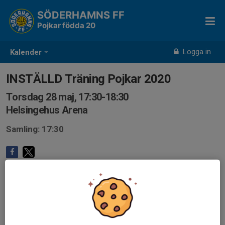
SÖDERHAMNS FF
Pojkar födda 20
Logga in
Kalender
INSTÄLLD Träning Pojkar 2020
Torsdag 28 maj, 17:30-18:30
Helsingehus Arena
Samling: 17:30