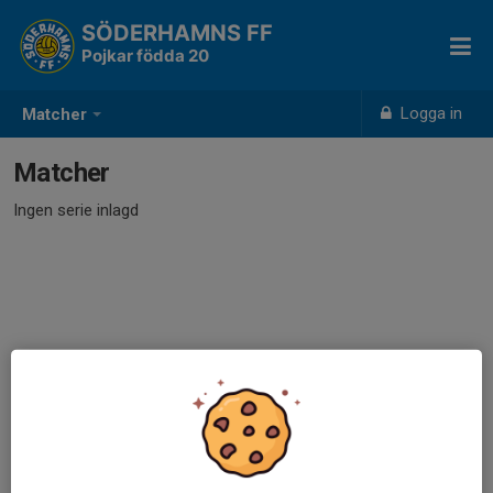
SÖDERHAMNS FF
Pojkar födda 20
Logga in
Matcher
Matcher
Ingen serie inlagd