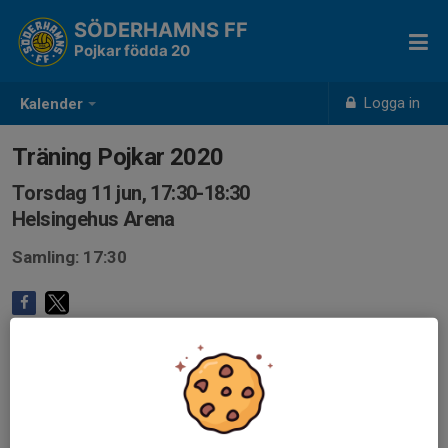
SÖDERHAMNS FF
Pojkar födda 20
Logga in
Kalender
Träning Pojkar 2020
Torsdag 11 jun, 17:30-18:30
Helsingehus Arena
Samling: 17:30