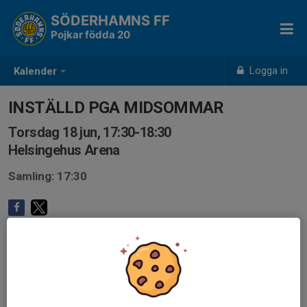
SÖDERHAMNS FF
Pojkar födda 20
Logga in
Kalender
INSTÄLLD PGA MIDSOMMAR
Torsdag 18 jun, 17:30-18:30
Helsingehus Arena
Samling: 17:30