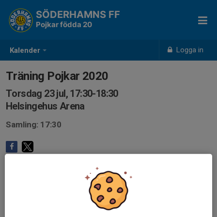
SÖDERHAMNS FF
Pojkar födda 20
Logga in
Kalender
Träning Pojkar 2020
Torsdag 23 jul, 17:30-18:30
Helsingehus Arena
Samling: 17:30