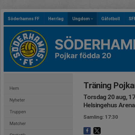
Söderhamns FF
Herrlag
Ungdom
Gåfotboll
SF
SÖDERHAMN
Pojkar födda 20
Träning Pojka
Hem
Torsdag 20 aug, 1
Nyheter
Helsingehus Arena
Truppen
Samling: 17:30
Matcher