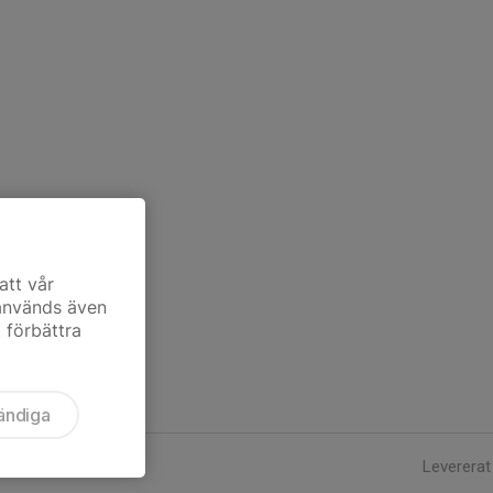
att vår
 används även
t förbättra
ändiga
Levererat