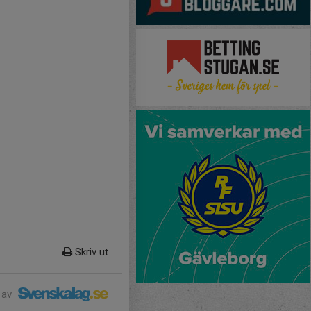
Skriv ut
 av