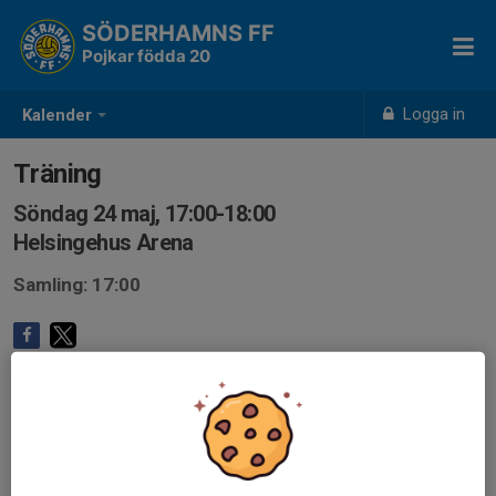
SÖDERHAMNS FF
Pojkar födda 20
Logga in
Kalender
Träning
Söndag 24 maj, 17:00-18:00
Helsingehus Arena
Samling: 17:00