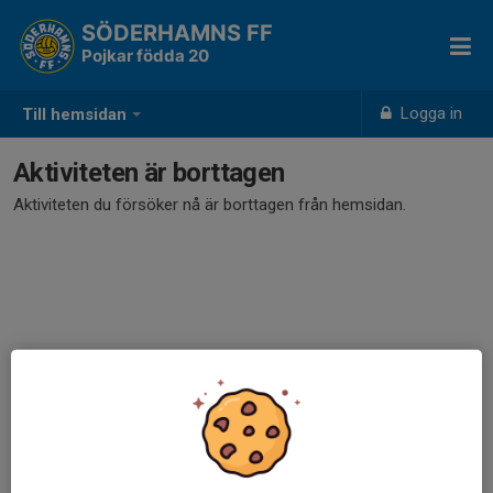
SÖDERHAMNS FF
Pojkar födda 20
Logga in
Till hemsidan
Aktiviteten är borttagen
Aktiviteten du försöker nå är borttagen från hemsidan.