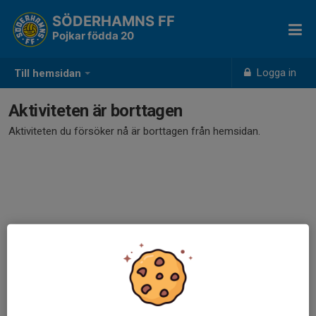
SÖDERHAMNS FF
Pojkar födda 20
Logga in
Till hemsidan
Aktiviteten är borttagen
Aktiviteten du försöker nå är borttagen från hemsidan.