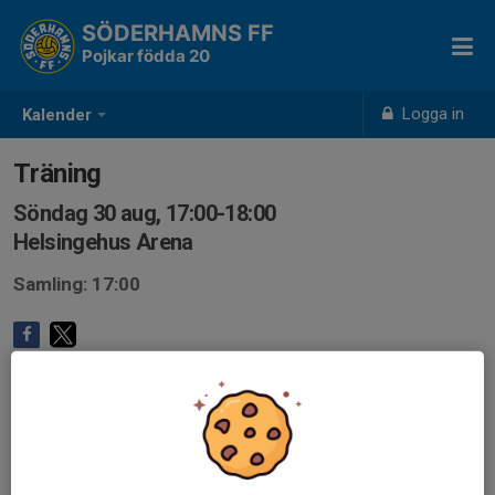
SÖDERHAMNS FF
Pojkar födda 20
Logga in
Kalender
Träning
Söndag 30 aug, 17:00-18:00
Helsingehus Arena
Samling: 17:00
Anmälan är öppen för lagets medlemmar.
Logga in här