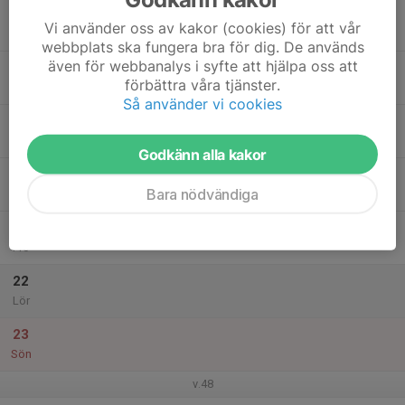
17
Vi använder oss av kakor (cookies) för att vår
Mån
webbplats ska fungera bra för dig. De används
även för webbanalys i syfte att hjälpa oss att
18
förbättra våra tjänster.
Tis
Så använder vi cookies
19
Ons
Godkänn alla kakor
20
Bara nödvändiga
Tor
21
Fre
22
Lör
23
Sön
v.48