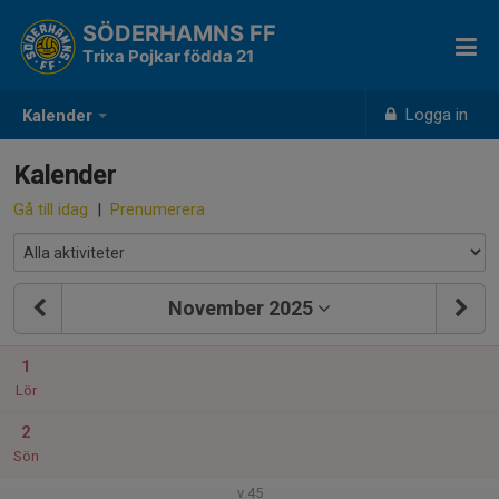
SÖDERHAMNS FF
Trixa Pojkar födda 21
Logga in
Kalender
Kalender
Gå till idag
|
Prenumerera
November 2025
1
Lör
2
Sön
v.45