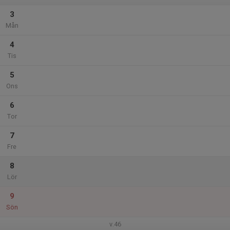
3
Mån
4
Tis
5
Ons
6
Tor
7
Fre
8
Lör
9
Sön
v.46