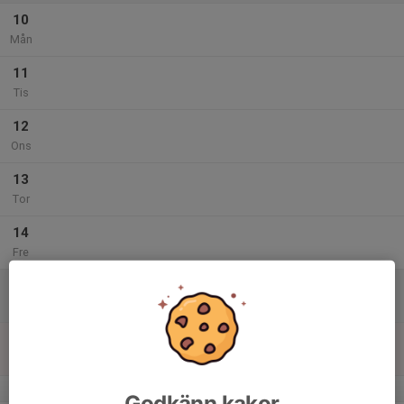
10
Mån
11
Tis
12
Ons
13
Tor
14
Fre
15
Lör
16
Sön
v.47
Godkänn kakor