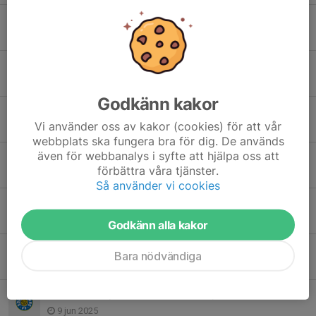
Nu är alla platser fyllda
6 maj, 13:22
Nu kör vi igång Trixa 2021
28 apr, 21:45
Godkänn kakor
Tack för en rolig säsong!
Vi använder oss av kakor (cookies) för att vår
15 sep 2025
webbplats ska fungera bra för dig. De används
även för webbanalys i syfte att hjälpa oss att
Ny tid på söndag, kl 17-18
förbättra våra tjänster.
15 aug 2025
Så använder vi cookies
Vi är igång igen – Träning 17/8
12 aug 2025
Godkänn alla kakor
Inställd träning 15/6
Bara nödvändiga
15 jun 2025
TRÄNING 15/6 TRIXA POJKAR 19/20
9 jun 2025