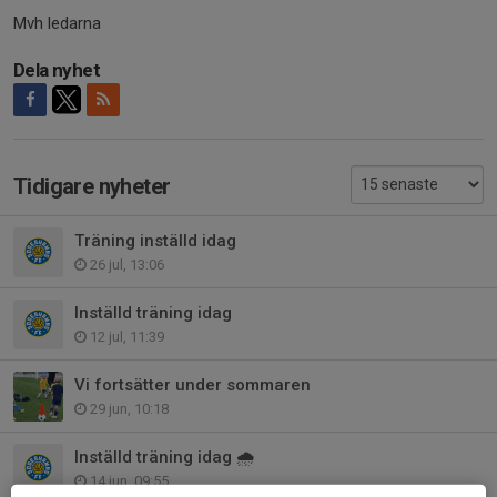
Mvh ledarna
Dela nyhet
Tidigare nyheter
Träning inställd idag
26 jul, 13:06
Inställd träning idag
12 jul, 11:39
Vi fortsätter under sommaren
29 jun, 10:18
Inställd träning idag 🌧️
14 jun, 09:55