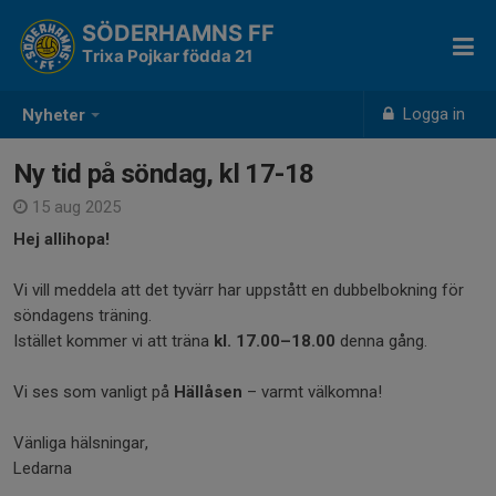
SÖDERHAMNS FF
Trixa Pojkar födda 21
Logga in
Nyheter
Ny tid på söndag, kl 17-18
15 aug 2025
Hej allihopa!
Vi vill meddela att det tyvärr har uppstått en dubbelbokning för
söndagens träning.
Istället kommer vi att träna
kl. 17.00–18.00
denna gång.
Vi ses som vanligt på
Hällåsen
– varmt välkomna!
Vänliga hälsningar,
Ledarna