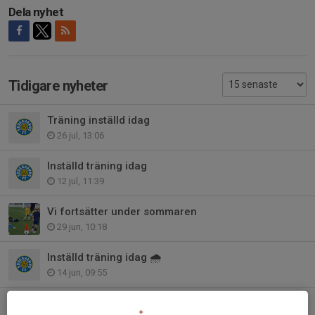
Dela nyhet
Tidigare nyheter
Träning inställd idag
26 jul, 13:06
Inställd träning idag
12 jul, 11:39
Vi fortsätter under sommaren
29 jun, 10:18
Inställd träning idag 🌧️
14 jun, 09:55
Nu är alla platser fyllda