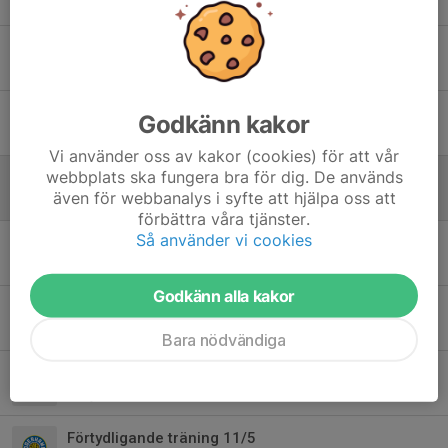
6 maj, 13:22
Nu kör vi igång Trixa 2021
28 apr, 21:45
Tack för en rolig säsong!
Godkänn kakor
15 sep 2025
Vi använder oss av kakor (cookies) för att vår
webbplats ska fungera bra för dig. De används
Ny tid på söndag, kl 17-18
även för webbanalys i syfte att hjälpa oss att
15 aug 2025
förbättra våra tjänster.
Så använder vi cookies
Vi är igång igen – Träning 17/8
12 aug 2025
Godkänn alla kakor
Inställd träning 15/6
15 jun 2025
Bara nödvändiga
TRÄNING 15/6 TRIXA POJKAR 19/20
9 jun 2025
Förtydligande träning 11/5