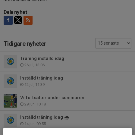
Dela nyhet
Tidigare nyheter
Träning inställd idag
26 jul, 13:06
Inställd träning idag
12 jul, 11:39
Vi fortsätter under sommaren
29 jun, 10:18
Inställd träning idag 🌧️
14 jun, 09:55