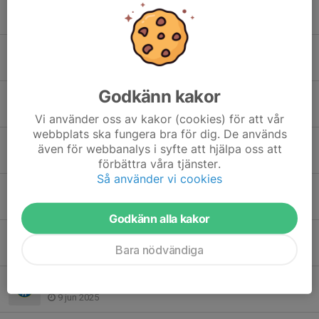
Nu är alla platser fyllda
6 maj, 13:22
Nu kör vi igång Trixa 2021
28 apr, 21:45
Godkänn kakor
Tack för en rolig säsong!
15 sep 2025
Vi använder oss av kakor (cookies) för att vår
webbplats ska fungera bra för dig. De används
Ny tid på söndag, kl 17-18
även för webbanalys i syfte att hjälpa oss att
15 aug 2025
förbättra våra tjänster.
Så använder vi cookies
Vi är igång igen – Träning 17/8
12 aug 2025
Godkänn alla kakor
Inställd träning 15/6
Bara nödvändiga
15 jun 2025
TRÄNING 15/6 TRIXA POJKAR 19/20
9 jun 2025