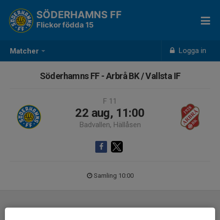
SÖDERHAMNS FF
Flickor födda 15
Logga in
Matcher
Söderhamns FF - Arbrå BK / Vallsta IF
F 11
22 aug, 11:00
Badvallen, Hällåsen
Samling 10:00
Laguppställning