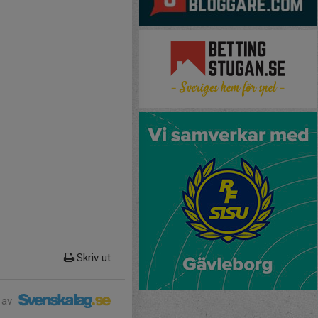
Skriv ut
 av