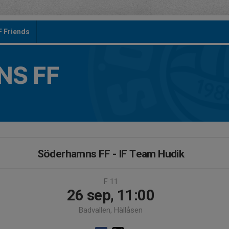
F Friends
S FF
Söderhamns FF - IF Team Hudik
F 11
26 sep, 11:00
Badvallen, Hällåsen