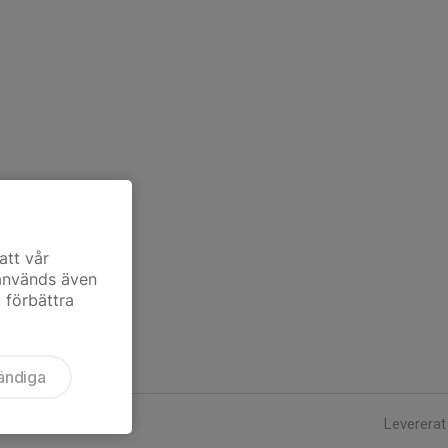
att vår
 används även
t förbättra
ändiga
Levererat