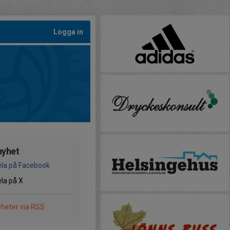
Logga in
nyhet
la på Facebook
la på X
heter via RSS