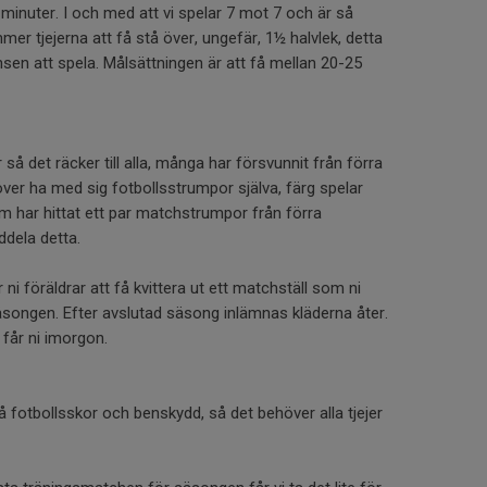
minuter. I och med att vi spelar 7 mot 7 och är så
 tjejerna att få stå över, ungefär, 1½ halvlek, detta
nsen att spela. Målsättningen är att få mellan 20-25
så det räcker till alla, många har försvunnit från förra
ver ha med sig fotbollsstrumpor själva, färg spelar
om har hittat ett par matchstrumpor från förra
dela detta.
i föräldrar att få kvittera ut ett matchställ som ni
äsongen. Efter avslutad säsong inlämnas kläderna åter.
får ni imorgon.
å fotbollsskor och benskydd, så det behöver alla tjejer