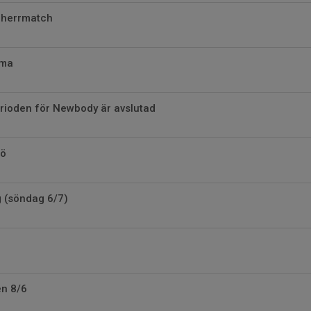
l herrmatch
rma
rioden för Newbody är avslutad
sö
g (söndag 6/7)
en 8/6