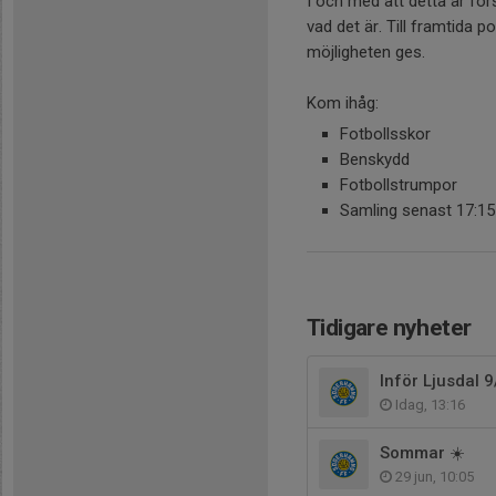
I och med att detta är för
vad det är. Till framtida 
möjligheten ges.
Kom ihåg:
Fotbollsskor
Benskydd
Fotbollstrumpor
Samling senast 17:15
Tidigare nyheter
Inför Ljusdal 9
Idag, 13:16
Sommar ☀️
29 jun, 10:05