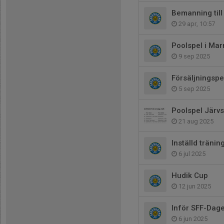
Bemanning til
29 apr, 10:57
Poolspel i Ma
9 sep 2025
Försäljningspe
5 sep 2025
Poolspel Järv
21 aug 2025
Inställd tränin
6 jul 2025
Hudik Cup
12 jun 2025
Inför SFF-Dag
6 jun 2025