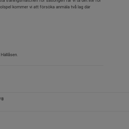
sta träningsmatchen för säsongen får vi ta det lite för
poolspel kommer vi att försöka anmäla två lag där
 Hällåsen.
/8