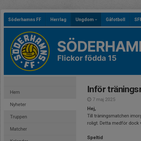
Söderhamns FF
Herrlag
Ungdom
Gåfotboll
SF
SÖDERHAMN
Flickor födda 15
Inför tränin
Hem
7 maj 2025
Nyheter
Hej,
Till träningsmatchen imorg
Truppen
roligt. Detta medför dock
Matcher
Speltid