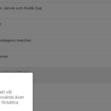
r Järvsö och Hudik Cup
!
 söndagens matcher
möver
smatch mot Marma
husträningar
att vår
 används även
t förbättra