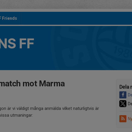
F Friends
S FF
gsmatch mot Marma
Dela 
De
De
on är vi väldigt många anmälda vilket naturligtvis är
 vissa utmaningar:
Ny