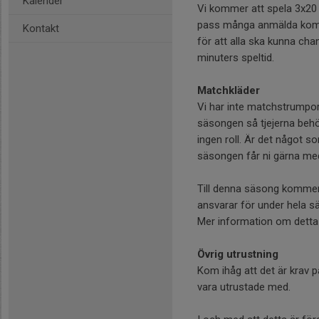
Kalender
Vi kommer att spela 3x20 
pass många anmälda kommer
Kontakt
för att alla ska kunna cha
minuters speltid.
Matchkläder
Vi har inte matchstrumpor 
säsongen så tjejerna behö
ingen roll. Är det något s
säsongen får ni gärna med
Till denna säsong kommer n
ansvarar för under hela s
Mer information om detta 
Övrig utrustning
Kom ihåg att det är krav p
vara utrustade med.