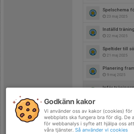
Spelschema fö
23 maj 2025
Inställd träning
22 maj 2025
Speltider till
21 maj 2025
Planering fra
9 maj 2025
Inför träning
7 maj 2025
Godkänn kakor
Dags för utom
Vi använder oss av kakor (cookies) för 
27 apr 2025
webbplats ska fungera bra för dig. De
för webbanalys i syfte att hjälpa oss at
våra tjänster.
Så använder vi cookies