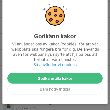
Poolspel Järvsö
21 aug 2025
Inställd träning (söndag 6/7)
6 jul 2025
Godkänn kakor
Hudik Cup
Vi använder oss av kakor (cookies) för att vår
12 jun 2025
webbplats ska fungera bra för dig. De används
även för webbanalys i syfte att hjälpa oss att
Inför SFF-Dagen 8/6
förbättra våra tjänster.
6 jun 2025
Så använder vi cookies
Spelschema för Järvsö och Hudik Cup
23 maj 2025
Godkänn alla kakor
Inställd träning!
Bara nödvändiga
22 maj 2025
Speltider till söndagens matcher
21 maj 2025