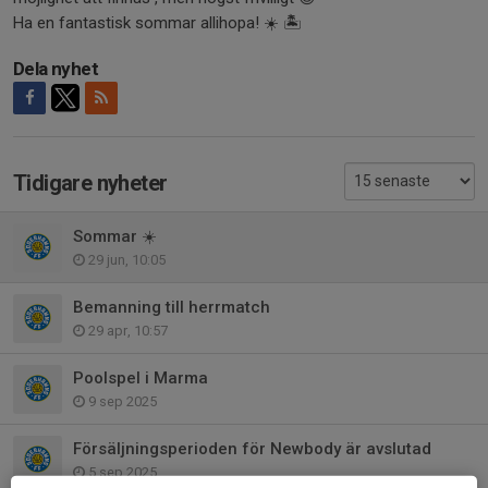
Ha en fantastisk sommar allihopa! ☀️ 🏝️
Dela nyhet
Tidigare nyheter
Sommar ☀️
29 jun, 10:05
Bemanning till herrmatch
29 apr, 10:57
Poolspel i Marma
9 sep 2025
Försäljningsperioden för Newbody är avslutad
5 sep 2025