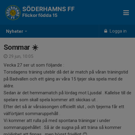
SÖDERHAMNS FF
Flickor födda 15
Logga in
Nyheter
Sommar ☀️
29 jun, 10:05
Vecka 27 ser ut som följande :
Torsdagens träning uteblir då det är match på våran träningstid
på Badvallen och ett gäng av våra 15 tjejer ska spela med de
äldre.
Sedan är det hemmamatch på lördag mot Ljusdal . Kallelse till de
spelare som skall spela kommer att skickas ut .
Efter det så är vårsäsongen officiellt slut , och tjejerna får ett
välförtjänt sommaruppehåll .
Vi kommer att rulla på med spontana träningar i under
sommaruppehållet . Så är de sugna på att träna så kommer
möjlighet att finnas , men högst frivilligt 😊