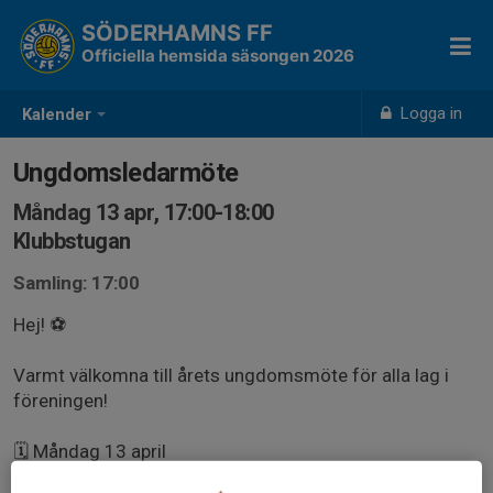
SÖDERHAMNS FF
Officiella hemsida säsongen 2026
Logga in
Kalender
Ungdomsledarmöte
Måndag 13 apr, 17:00-18:00
Klubbstugan
Samling: 17:00
Hej! ⚽️
Varmt välkomna till årets ungdomsmöte för alla lag i
föreningen!
🗓️ Måndag 13 april
🕝 Kl 17.00-18.00