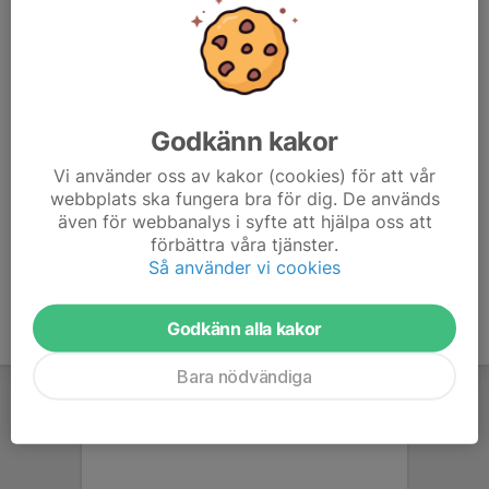
📍 Klubblokalen
Tillsammans blickar vi framåt mot säsongen, delar
information och skapar goda förutsättningar för våra
ungdomslag. Se också detta som ett tillfälle att träffa
andra och utbyta erfarenheter!
Godkänn kakor
Vi använder oss av kakor (cookies) för att vår
Minst en ledare per lag - gärna fler!
webbplats ska fungera bra för dig. De används
även för webbanalys i syfte att hjälpa oss att
förbättra våra tjänster.
Så använder vi cookies
Godkänn alla kakor
Bara nödvändiga