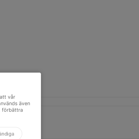
att vår
 används även
t förbättra
ändiga