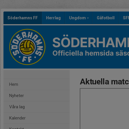
Söderhamns FF
Herrlag
Ungdom
Gåfotboll
SF
SÖDERHAMN
Officiella hemsida sä
Aktuella matc
Hem
Nyheter
Våra lag
Kalender