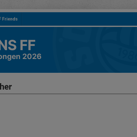
F Friends
S FF
songen 2026
her