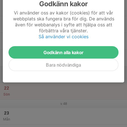
Godkänn kakor
17
18:00
Träning
SFF Friends
19:00
Tis
Dina Hallen
Vi använder oss av kakor (cookies) för att vår
webbplats ska fungera bra för dig. De används
18
även för webbanalys i syfte att hjälpa oss att
Ons
förbättra våra tjänster.
Så använder vi cookies
19
Tor
Godkänn alla kakor
20
Fre
Bara nödvändiga
21
Lör
22
Sön
v.48
23
Mån