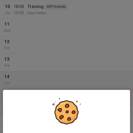
10
18:00
Träning
SFF Friends
19:00
Tis
Dina Hallen
11
Ons
12
Tor
13
Fre
14
Lör
15
Sön
v.47
16
Mån