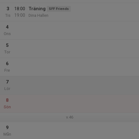
3
18:00
Träning
SFF Friends
19:00
Tis
Dina Hallen
4
Ons
5
Tor
6
Fre
7
Lör
8
Sön
v.46
9
Mån