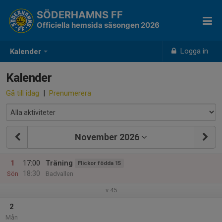
SÖDERHAMNS FF
Officiella hemsida säsongen 2026
Logga in
Kalender
Kalender
Gå till idag
|
Prenumerera
November 2026
1
17:00
Träning
Flickor födda 15
18:30
Sön
Badvallen
v.45
2
Mån