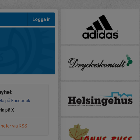
Logga in
nyhet
la på Facebook
la på X
heter via RSS