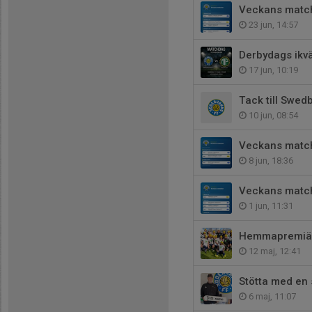
Veckans matc
23 jun, 14:57
Derbydags ikvä
17 jun, 10:19
Tack till Swe
10 jun, 08:54
Veckans matc
8 jun, 18:36
Veckans matc
1 jun, 11:31
Hemmapremiär
12 maj, 12:41
Stötta med en 
6 maj, 11:07