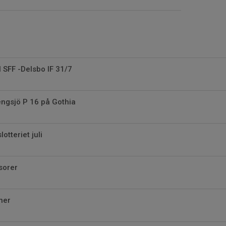
ll SFF -Delsbo IF 31/7
gsjö P 16 på Gothia
otteriet juli
orer
her