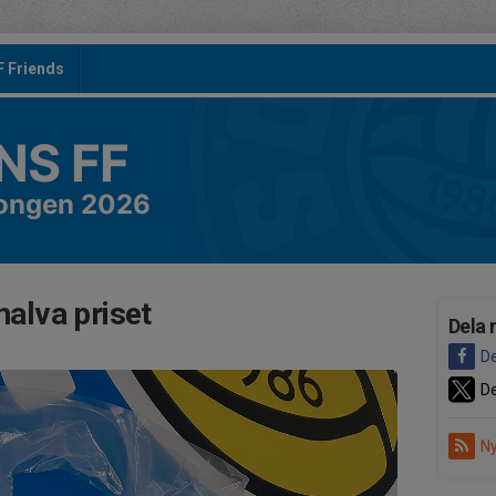
F Friends
S FF
songen 2026
 halva priset
Dela 
De
De
Ny