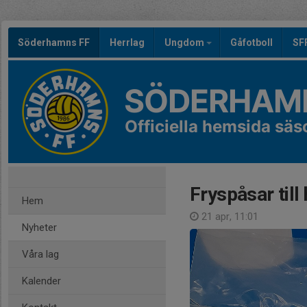
Söderhamns FF
Herrlag
Ungdom
Gåfotboll
SF
SÖDERHAMN
Officiella hemsida sä
Fryspåsar till
Hem
21 apr, 11:01
Nyheter
Våra lag
Kalender