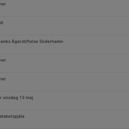
her
ll
dbanks Ägarstiftelse Söderhamn
her
her
 onsdag 13 maj
staketspjäla