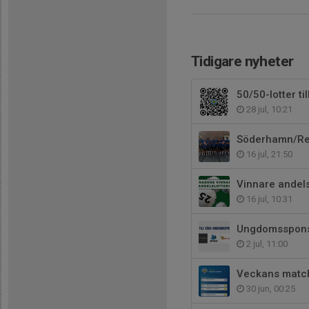
Tidigare nyheter
50/50-lotter ti
28 jul, 10:21
Söderhamn/Ren
16 jul, 21:50
Vinnare andelsl
16 jul, 10:31
Ungdomsspons
2 jul, 11:00
Veckans matc
30 jun, 00:25