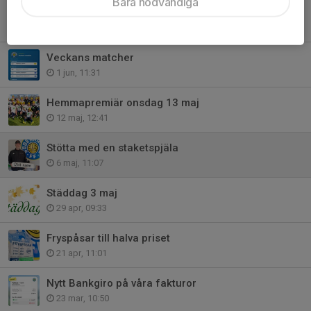
Bara nödvändiga
Veckans matcher
8 jun, 18:36
Veckans matcher
1 jun, 11:31
Hemmapremiär onsdag 13 maj
12 maj, 12:41
Stötta med en staketspjäla
6 maj, 11:07
Städdag 3 maj
29 apr, 09:33
Fryspåsar till halva priset
21 apr, 11:01
Nytt Bankgiro på våra fakturor
23 mar, 10:50