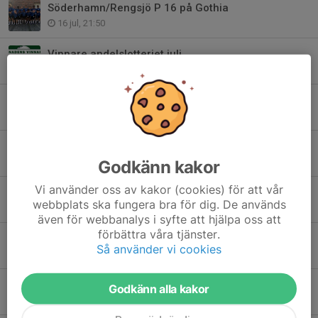
Söderhamn/Rengsjö P 16 på Gothia
16 jul, 21:50
Vinnare andelslotteriet juli
16 jul, 10:31
Ungdomssponsorer
2 jul, 11:00
Veckans matcher
30 jun, 00:25
Godkänn kakor
Vi använder oss av kakor (cookies) för att vår
Veckans matcher
webbplats ska fungera bra för dig. De används
23 jun, 14:57
även för webbanalys i syfte att hjälpa oss att
förbättra våra tjänster.
Derbydags ikväll
Så använder vi cookies
17 jun, 10:19
Tack till Swedbanks Ägarstiftelse Söderhamn
Godkänn alla kakor
10 jun, 08:54