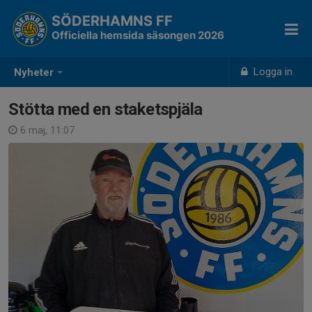
SÖDERHAMNS FF
Officiella hemsida säsongen 2026
Logga in
Nyheter
Stötta med en staketspjäla
6 maj, 11:07