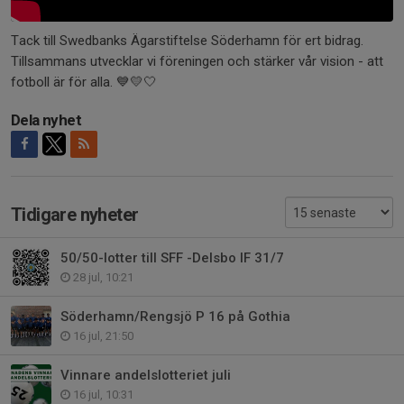
Tack till Swedbanks Ägarstiftelse Söderhamn för ert bidrag.
Tillsammans utvecklar vi föreningen och stärker vår vision - att
fotboll är för alla. 💙💛🤍
Dela nyhet
Tidigare nyheter
50/50-lotter till SFF -Delsbo IF 31/7
28 jul, 10:21
Söderhamn/Rengsjö P 16 på Gothia
16 jul, 21:50
Vinnare andelslotteriet juli
16 jul, 10:31