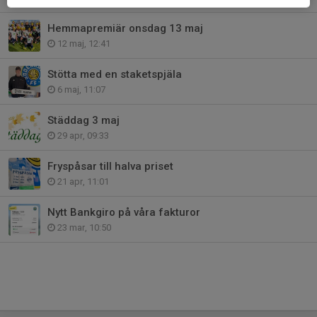
Hemmapremiär onsdag 13 maj
12 maj, 12:41
Stötta med en staketspjäla
6 maj, 11:07
Städdag 3 maj
29 apr, 09:33
Fryspåsar till halva priset
21 apr, 11:01
Nytt Bankgiro på våra fakturor
23 mar, 10:50