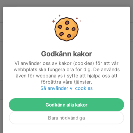
Ungdomssponsorer
2 jul, 11:00
Veckans matcher
30 jun, 00:25
Veckans matcher
Godkänn kakor
23 jun, 14:57
Vi använder oss av kakor (cookies) för att vår
Derbydags ikväll
webbplats ska fungera bra för dig. De används
17 jun, 10:19
även för webbanalys i syfte att hjälpa oss att
förbättra våra tjänster.
Tack till Swedbanks Ägarstiftelse Söderhamn
Så använder vi cookies
10 jun, 08:54
Godkänn alla kakor
Veckans matcher
8 jun, 18:36
Bara nödvändiga
Veckans matcher
1 jun, 11:31