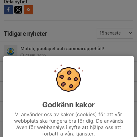
Dela nyhet
Tidigare nyheter
Match, poolspel och sommaruppehåll!
23 jun, 14:32
Dagens träning i Dina Hallen.
15 jun, 15:46
Ändringar inför Hudik Cup.
8 jun, 22:17
Godkänn kakor
Sista anmälningsdag Hudik Cup!
Vi använder oss av kakor (cookies) för att vår
2 jun, 09:22
webbplats ska fungera bra för dig. De används
även för webbanalys i syfte att hjälpa oss att
Info angående Match!
förbättra våra tjänster.
27 maj, 18:12