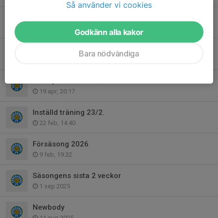
Så använder vi cookies
Inställd match på söndag!
11 maj, 21:29
Godkänn alla kakor
Deltagar/medlemsavgift
Bara nödvändiga
29 apr, 15:01
Poolspel - Gävle - 26/4
19 apr, 20:17
Inställd träning 23/2.
22 feb, 14:40
Försäsong 2026
9 feb, 19:32
Säsongens sista 2 veckor
1 sep 2025
Newbody
11 aug 2025