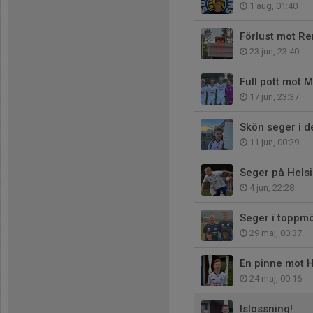
1 aug, 01:40
Förlust mot Re
23 jun, 23:40
Full pott mot 
17 jun, 23:37
Skön seger i d
11 jun, 00:29
Seger på Hels
4 jun, 22:28
Seger i toppm
29 maj, 00:37
En pinne mot H
24 maj, 00:16
Islossning!