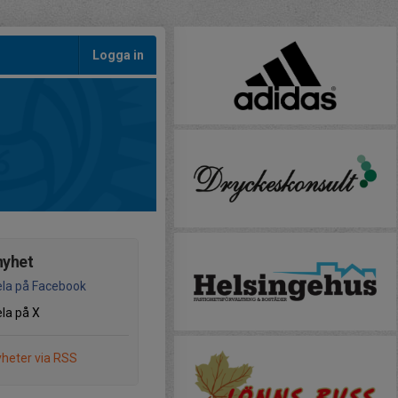
Logga in
nyhet
la på Facebook
la på X
heter via RSS