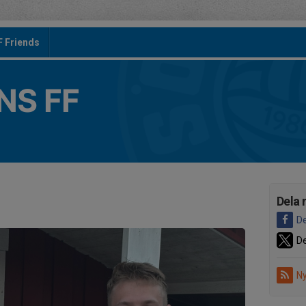
F Friends
S FF
Dela 
De
De
Ny