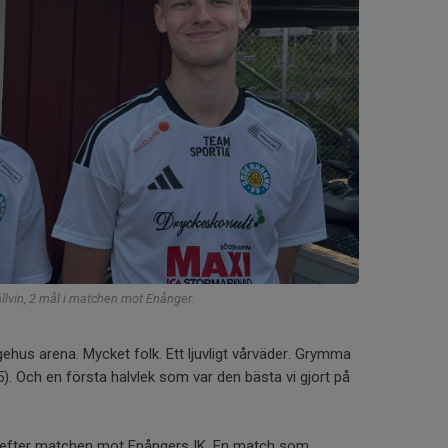
ällvin, 2 mål i matchen mot Enånger.
us arena. Mycket folk. Ett ljuvligt vårväder. Grymma
15). Och en första halvlek som var den bästa vi gjort på
efter matchen mot Enångers IK. En match som