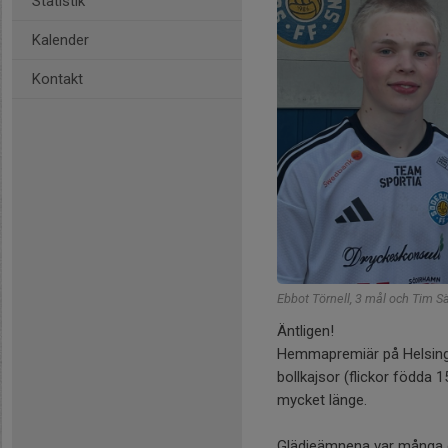
Statistik
Kalender
Kontakt
Ebbot Törnell, 3 mål och Tim S
Äntligen!
Hemmapremiär på Helsingeh
bollkajsor (flickor födda 
mycket länge.
Glädjeämnena var många 