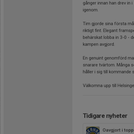
gånger innan han drev in i
igenom.
Tim gjorde sina första må
riktigt fint. Elegant fram
behärskat lobba in 3-0 - 
kampen avgjord.
En genuint genomförd mat
snarare tvärtom. Många s
håller i sig till kommand
Välkomna upp till Helsing
Tidigare nyheter
Oavgjort i top