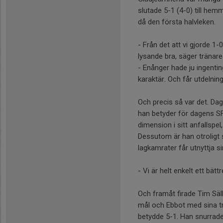
slutade 5-1 (4-0) till hem
då den första halvleken.
- Från det att vi gjorde 1-
lysande bra, säger tränar
- Enånger hade ju ingenti
karaktär. Och får utdelning
Och precis så var det. Dag
han betyder för dagens SF
dimension i sitt anfallspe
Dessutom är han otroligt s
lagkamrater får utnyttja si
- Vi är helt enkelt ett bä
Och framåt firade Tim Säll
mål och Ebbot med sina t
betydde 5-1. Han snurrad