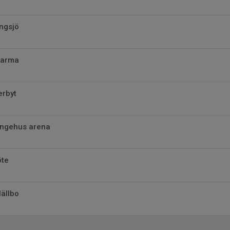
ngsjö
Marma
erbyt
ingehus arena
öte
ällbo