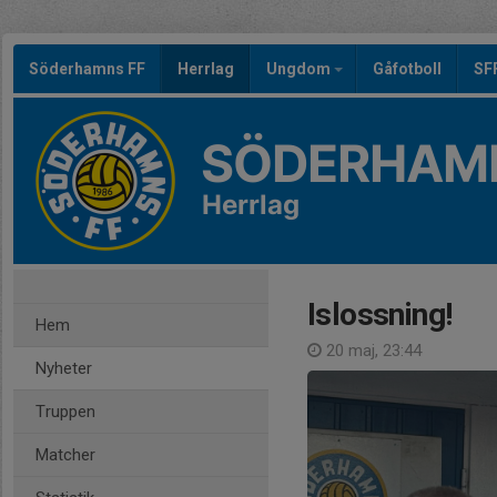
Söderhamns FF
Herrlag
Ungdom
Gåfotboll
SF
SÖDERHAMN
Herrlag
Islossning!
Hem
20 maj, 23:44
Nyheter
Truppen
Matcher