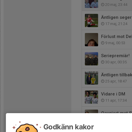
20 maj, 23:44
Äntligen seger
17 maj, 21:24
Förlust mot De
9 maj, 00:53
Seriepremiär!
30 apr, 00:35
Äntligen tillba
25 apr, 18:47
Vidare i DM
11 apr, 17:34
Oavgjort mot S
3 apr, 00:50
Godkänn kakor