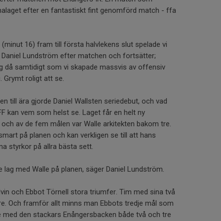
malaget efter en fantastiskt fint genomförd match - ffa
0 (minut 16) fram till första halvlekens slut spelade vi
e Daniel Lundström efter matchen och fortsätter;
ng då samtidigt som vi skapade massvis av offensiv
. Grymt roligt att se.
en till ära gjorde Daniel Wallsten seriedebut, och vad
F kan vem som helst se. Laget får en helt ny
l, och av de fem målen var Walle arkitekten bakom tre.
mart på planen och kan verkligen se till att hans
na styrkor på allra bästa sett.
ttre lag med Walle på planen, säger Daniel Lundström.
vin och Ebbot Törnell stora triumfer. Tim med sina två
re. Och framför allt minns man Ebbots tredje mål som
e med den stackars Enångersbacken både två och tre