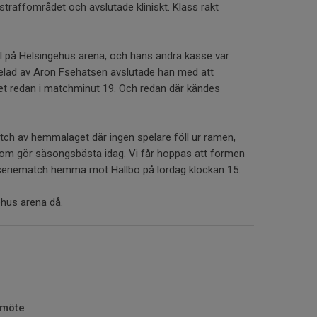
 straffområdet och avslutade kliniskt. Klass rakt
l på Helsingehus arena, och hans andra kasse var
spelad av Aron Fsehatsen avslutade han med att
det redan i matchminut 19. Och redan där kändes
ch av hemmalaget där ingen spelare föll ur ramen,
om gör säsongsbästa idag. Vi får hoppas att formen
e seriematch hemma mot Hällbo på lördag klockan 15.
ehus arena då.
pmöte