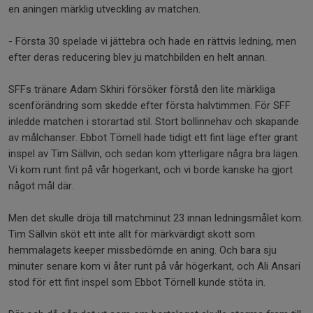
en aningen märklig utveckling av matchen.
- Första 30 spelade vi jättebra och hade en rättvis ledning, men
efter deras reducering blev ju matchbilden en helt annan.
SFFs tränare Adam Skhiri försöker förstå den lite märkliga
scenförändring som skedde efter första halvtimmen. För SFF
inledde matchen i storartad stil. Stort bollinnehav och skapande
av målchanser. Ebbot Törnell hade tidigt ett fint läge efter grant
inspel av Tim Sällvin, och sedan kom ytterligare några bra lägen.
Vi kom runt fint på vår högerkant, och vi borde kanske ha gjort
något mål där.
Men det skulle dröja till matchminut 23 innan ledningsmålet kom.
Tim Sällvin sköt ett inte allt för märkvärdigt skott som
hemmalagets keeper missbedömde en aning. Och bara sju
minuter senare kom vi åter runt på vår högerkant, och Ali Ansari
stod för ett fint inspel som Ebbot Törnell kunde stöta in.