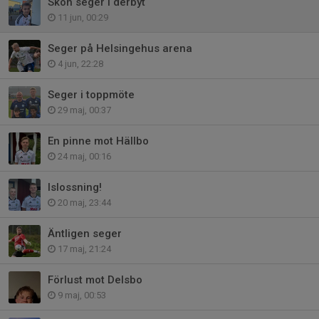
Skön seger i derbyt
11 jun, 00:29
Seger på Helsingehus arena
4 jun, 22:28
Seger i toppmöte
29 maj, 00:37
En pinne mot Hällbo
24 maj, 00:16
Islossning!
20 maj, 23:44
Äntligen seger
17 maj, 21:24
Förlust mot Delsbo
9 maj, 00:53