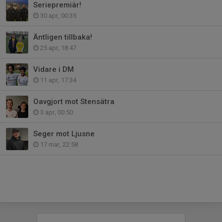
Seriepremiär!
30 apr, 00:35
Äntligen tillbaka!
25 apr, 18:47
Vidare i DM
11 apr, 17:34
Oavgjort mot Stensätra
3 apr, 00:50
Seger mot Ljusne
17 mar, 22:58