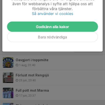
(17/6) blir det ytterligare ett derby. Marma kommer på besök till
även för webbanalys i syfte att hjälpa oss att
förbättra våra tjänster.
Helsingehus arena, och då hoppas vi på besök av en
Så använder vi cookies
månghövdad publik och ett strålande väder.
Dela nyhet
Godkänn alla kakor
Bara nödvändiga
Tidigare nyheter
Oavgjort i toppmöte
1 aug, 01:40
Förlust mot Rengsjö
23 jun, 23:40
Full pott mot Marma
17 jun, 23:37