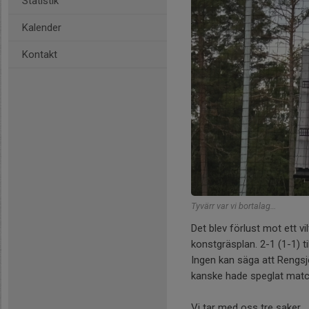
Statistik
Kalender
Kontakt
Tyvärr var vi bortalag…
Det blev förlust mot ett v
konstgräsplan. 2-1 (1-1) t
Ingen kan säga att Rengsjö
kanske hade speglat matc
Vi tar med oss tre saker.