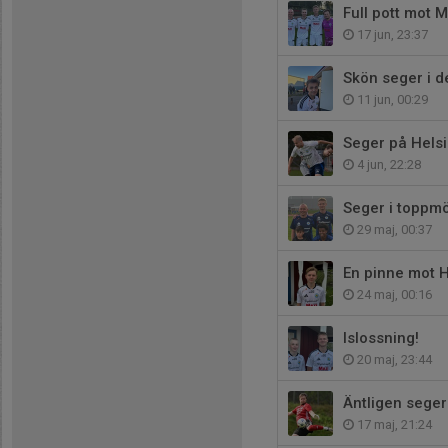
Full pott mot 
17 jun, 23:37
Skön seger i d
11 jun, 00:29
Seger på Hels
4 jun, 22:28
Seger i toppm
29 maj, 00:37
En pinne mot H
24 maj, 00:16
Islossning!
20 maj, 23:44
Äntligen seger
17 maj, 21:24