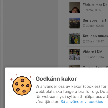
Förlust mot De
9 maj, 00:53
Seriepremiär!
30 apr, 00:35
Äntligen tillba
25 apr, 18:47
Vidare i DM
11 apr, 17:34
Oavgjort mot S
3 apr, 00:50
Godkänn kakor
Seger mot Lju
Vi använder oss av kakor (cookies) för 
17 mar, 22:58
webbplats ska fungera bra för dig. De
för webbanalys i syfte att hjälpa oss at
våra tjänster.
Så använder vi cookies