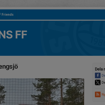
F Friends
S FF
engsjö
Dela 
De
De
Ny