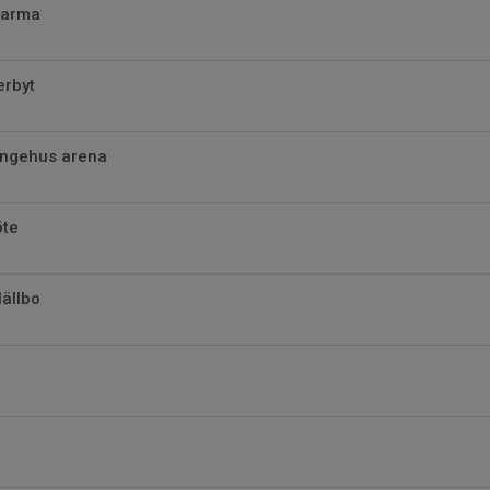
Marma
erbyt
ingehus arena
öte
ällbo