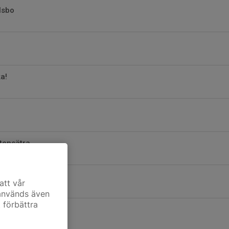
lsbo
ka!
tensätra
sne
att vår
 används även
t förbättra