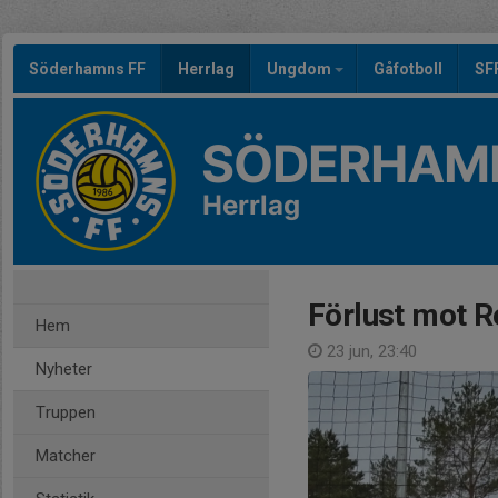
Söderhamns FF
Herrlag
Ungdom
Gåfotboll
SF
SÖDERHAMN
Herrlag
Förlust mot R
Hem
23 jun, 23:40
Nyheter
Truppen
Matcher