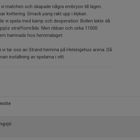
e vi matchen och skapade några embryon till lägen.
r kvittering. Smack pang rakt upp i klykan.
jade vi spela med kamp och desperation. Bollen lekte då
engsjös straffområde. Men ribban och cirka 11000
segern hamnade hos hemmalaget.
å vi tar oss an Strand hemma på Helsingehus arena. Då
an inställning av spelarna i vitt.
pmöte
ngsjö