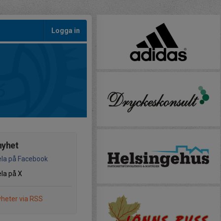
Logga in
nyhet
la på Facebook
la på X
heter via RSS