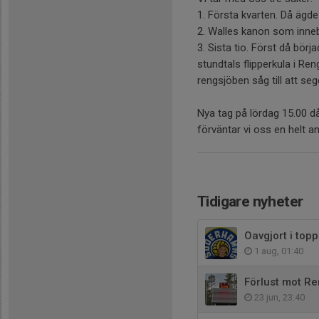
1. Första kvarten. Då ägd
2. Walles kanon som inneba
3. Sista tio. Först då bör
stundtals flipperkula i R
rengsjöben såg till att 
Nya tag på lördag 15.00 d
förväntar vi oss en helt ann
Tidigare nyheter
Oavgjort i top
1 aug, 01:40
Förlust mot Re
23 jun, 23:40