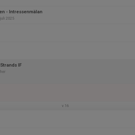
en - Intressenmälan
juli 2025
Strands IF
her
v.16