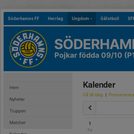
Söderhamns FF
Herrlag
Ungdom
Gåfotboll
SF
SÖDERHAMN
Pojkar födda 09/10 (P
Kalender
Hem
Gå till idag
|
Prenumerer
Nyheter
Truppen
Matcher
1
Tis