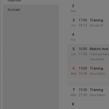
Kalender
2
Kontakt
Ons
3
17:00
Träning
18:15
Tor
Norrala IP
4
Fre
5
10:00
Match mot 
11:30
Lör
Träningsmatc
Sandviken
6
15:00
Träning
16:30
Sön
Dina hallen
7
19:30
Träning
21:00
Mån
Dina hallen
8