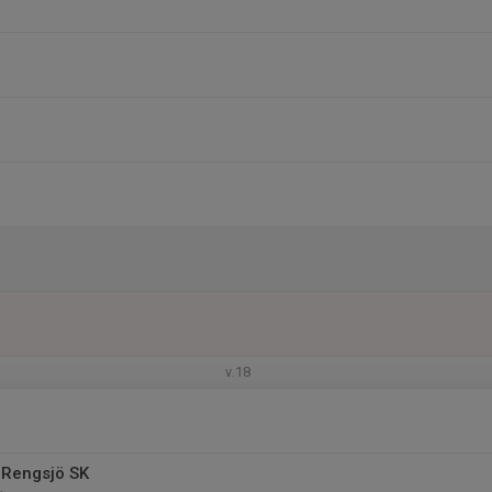
v.18
 Rengsjö SK