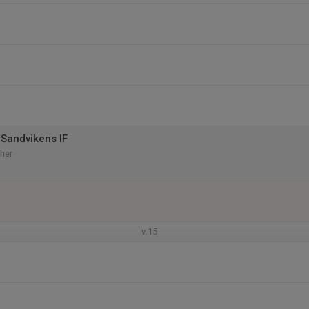
Sandvikens IF
her
v.15