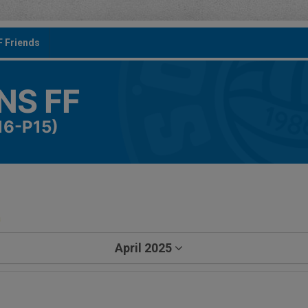
F Friends
S FF
16-P15)
a
April 2025