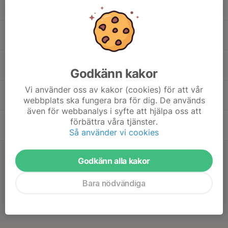
Mån
16
Tis
17
19:00
Träning inställd
20:30
Godkänn kakor
Ons
Dinahallen
Vi använder oss av kakor (cookies) för att vår
18
webbplats ska fungera bra för dig. De används
Tor
även för webbanalys i syfte att hjälpa oss att
19
19:00
Träning Futsal
förbättra våra tjänster.
20:30
Fre
A-Hallen
Så använder vi cookies
20
12:00
Match mot IK Sätra
Godkänn alla kakor
13:00
Lör
Futsal P-klass 2 (2010)
Vallbacksskolan
Bara nödvändiga
15:00
Match mot Järbo IF/Sandvikens IF
16:00
Futsal P-klass 2 (2010)
Vallbacksskolan