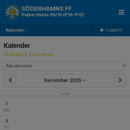
SÖDERHAMNS FF
Pojkar födda 09/10 (P16-P15)
Logga in
Kalender
Kalender
Gå till idag
|
Prenumerera
December 2025
v.49
1
Mån
2
Tis