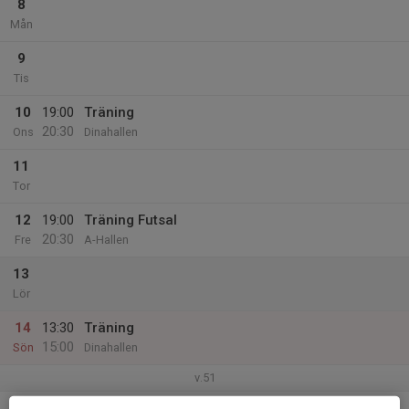
8
Mån
9
Tis
10
19:00
Träning
20:30
Ons
Dinahallen
11
Tor
12
19:00
Träning Futsal
20:30
Fre
A-Hallen
13
Lör
14
13:30
Träning
15:00
Sön
Dinahallen
v.51
15