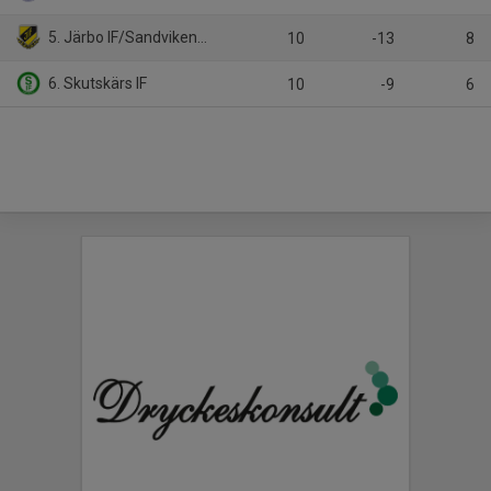
5. Järbo IF/Sandvikens IF
10
-13
8
6. Skutskärs IF
10
-9
6