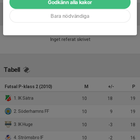
Godkänn alla kakor
Bara nödvändiga
Referat
Inget referat skrivet
Tabell
Futsal P-klass 2 (2010)
M
+/-
P
1. IK Sätra
10
18
19
2. Söderhamns FF
10
9
19
3. IK Huge
10
-3
18
4. Strömsbro IF
10
-2
16