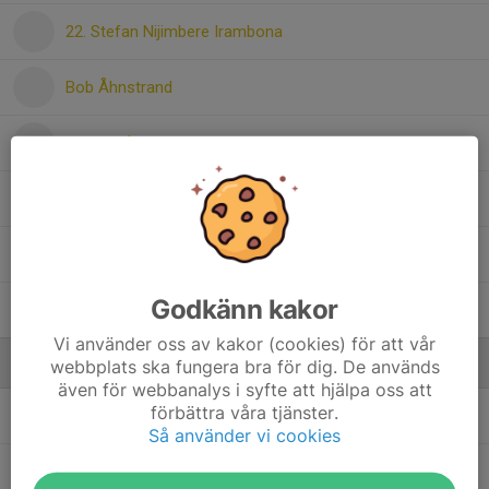
22. Stefan Nijimbere Irambona
Bob Åhnstrand
Isak Söråker
Liam Östlund Johansson
Melker Giray
Godkänn kakor
Roni Sido
Vi använder oss av kakor (cookies) för att vår
Ledare
webbplats ska fungera bra för dig. De används
även för webbanalys i syfte att hjälpa oss att
förbättra våra tjänster.
Ahmad Sajad Kamjo
Tränare
Så använder vi cookies
Lennart Adolphi
Lagledare