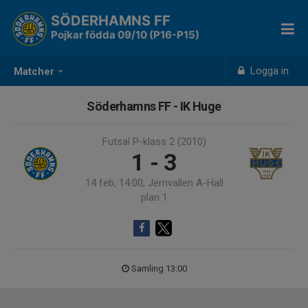
SÖDERHAMNS FF
Pojkar födda 09/10 (P16-P15)
Logga in
Matcher
Söderhamns FF - IK Huge
Futsal P-klass 2 (2010)
1 - 3
14 feb, 14:00, Jernvallen A-Hall
plan 1
Samling 13:00